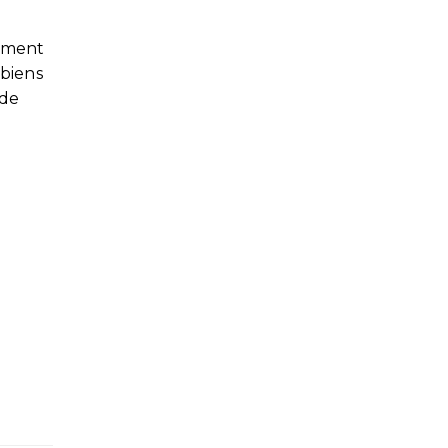
cement
 biens
 de