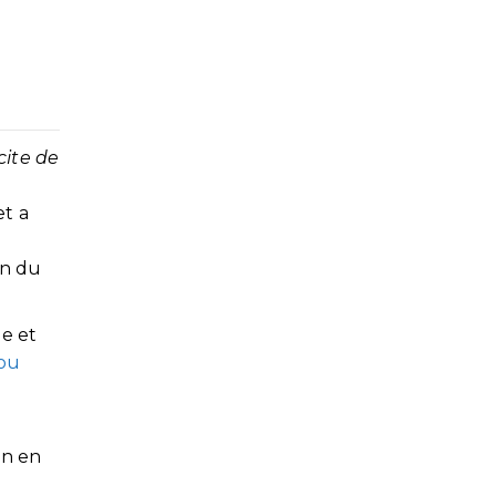
cite de
et a
on du
le et
 ou
on en