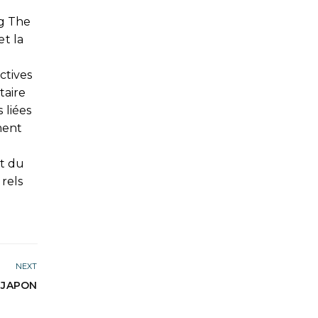
ng The
t la
ctives
taire
 liées
ment
et du
rels
NEXT
 JAPON