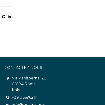
CONTACTEZ-NOUS
Via Panisperna, 28
00184 Rome
Italy
+39 06696211
info@unidroit.org