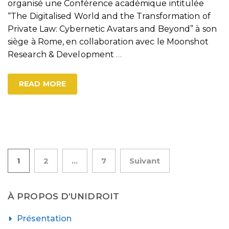
organisé une Conférence académique intitulée
“The Digitalised World and the Transformation of
Private Law: Cybernetic Avatars and Beyond” à son
siège à Rome, en collaboration avec le Moonshot
Research & Development
…
READ MORE
Pagination
1
2
…
7
Suivant
des
À PROPOS D’UNIDROIT
publications
Présentation