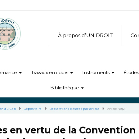
À propos d’UNIDROIT
Co
ernance
Travaux en cours
Instruments
Études
Bibliothèque
on du Cap
Dépositaire
Déclarations classées par article
Article 48(2)
s en vertu de la Convention