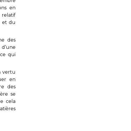
écembre
ions en
relatif
 et du
ne des
n d’une
 ce qui
 vertu
uer en
re des
ère se
ue cela
atières