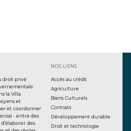
NOS LIENS
u droit privé
Accès au crédit
uvernementale
Agriculture
 la Villa
Biens Culturels
moyens et
Contrats
er et coordonner
ercial - entre des
Développement durable
, d’élaborer des
Droit et technologie
s et des règles.