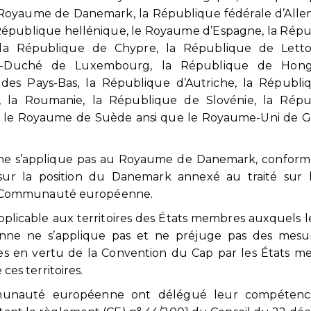
e Royaume de Danemark, la République fédérale d’All
la République hellénique, le Royaume d’Espagne, la Rép
, la République de Chypre, la République de Letton
d-Duché de Luxembourg, la République de Hongr
es Pays-Bas, la République d’Autriche, la Républi
, la Roumanie, la République de Slovénie, la Répu
e, le Royaume de Suède ansi que le Royaume-Uni de 
ion ne s’applique pas au Royaume de Danemark, confo
ur la position du Danemark annexé au traité sur l
 la Communauté européenne.
applicable aux territoires des États membres auxquels le
nne ne s’applique pas et ne préjuge pas des mesu
ées en vertu de la Convention du Cap par les États 
ces territoires.
munauté européenne ont délégué leur compétenc