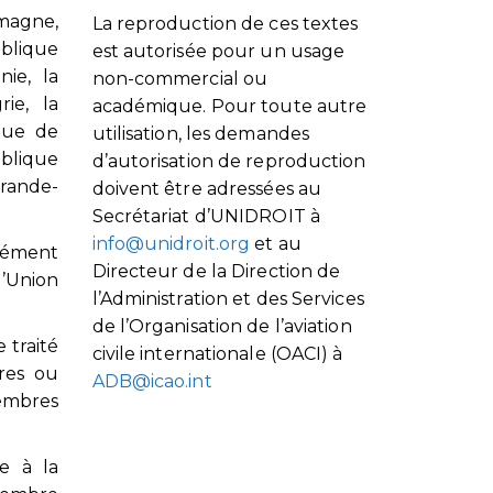
emagne,
La reproduction de ces textes
ublique
est autorisée pour un usage
ie, la
non-commercial ou
ie, la
académique. Pour toute autre
que de
utilisation, les demandes
blique
d’autorisation de reproduction
Grande-
doivent être adressées au
Secrétariat d’UNIDROIT à
info@unidroit.org
et au
rmément
Directeur de la Direction de
’Union
l’Administration et des Services
de l’Organisation de l’aviation
 traité
civile internationale (OACI) à
res ou
ADB@icao.int
membres
e à la