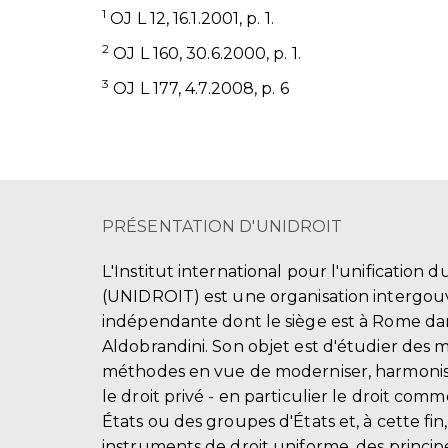
1
OJ L 12, 16.1.2001, p. 1.
2
OJ L 160, 30.6.2000, p. 1.
3
OJ L 177, 4.7.2008, p. 6
PRÉSENTATION D'UNIDROIT
L'Institut international pour l'unification d
(UNIDROIT) est une organisation intergo
indépendante dont le siège est à Rome dans
Aldobrandini. Son objet est d'étudier des 
méthodes en vue de moderniser, harmonis
le droit privé - en particulier le droit comm
États ou des groupes d'États et, à cette fin
instruments de droit uniforme, des principe