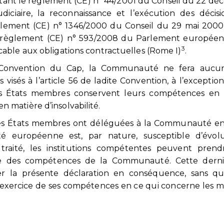
ant le règlement (CE) n° 44/2001 du Conseil du 22 d
ciaire, la reconnaissance et l’exécution des décis
èglement (CE) n° 1346/2000 du Conseil du 29 mai 2000 
 règlement (CE) n° 593/2008 du Parlement européen
3
licable aux obligations contractuelles (Rome I)
.
 Convention du Cap, la Communauté ne fera aucu
s visés à l’article 56 de ladite Convention, à l’exceptio
. Les États membres conservent leurs compétences en
n matière d’insolvabilité.
les États membres ont déléguées à la Communauté en
té européenne est, par nature, susceptible d’évol
raité, les institutions compétentes peuvent prend
due des compétences de la Communauté. Cette derni
ier la présente déclaration en conséquence, sans q
l’exercice de ses compétences en ce qui concerne les m