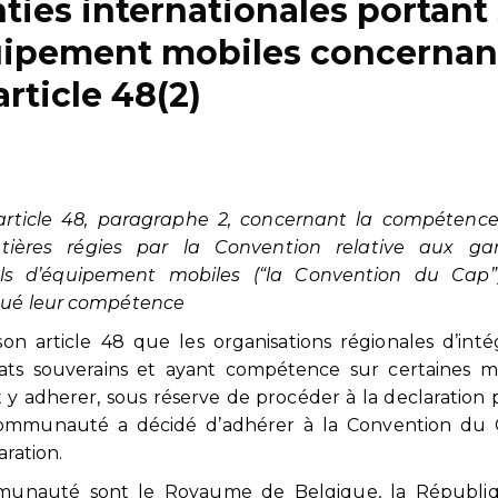
nties internationales portant
quipement mobiles concernan
’article 48(2)
’article 48, paragraphe 2, concernant la compétenc
res régies par la Convention relative aux gar
els d’équipement mobiles (“la Convention du Cap”
égué leur compétence
n article 48 que les organisations régionales d’inté
ts souverains et ayant compétence sur certaines ma
 y adherer, sous réserve de procéder à la declaration
 Communauté a décidé d’adhérer à la Convention du 
ration.
munauté sont le Royaume de Belgique, la Républi