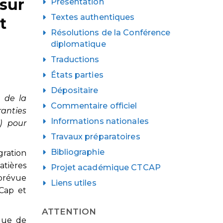
 sur
Présentation
Textes authentiques
t
Résolutions de la Conférence
diplomatique
Traductions
États parties
Dépositaire
e de la
Commentaire officiel
anties
Informations nationales
) pour
Travaux préparatoires
Bibliographie
gration
tières
Projet académique CTCAP
 prévue
Liens utiles
Cap et
ATTENTION
que de