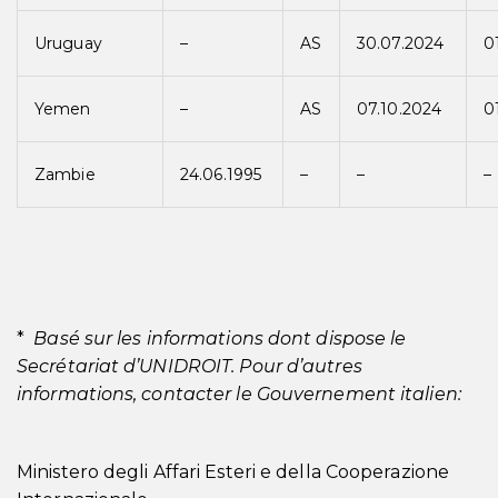
Uruguay
–
AS
30.07.2024
0
Yemen
–
AS
07.10.2024
0
Zambie
24.06.1995
–
–
–
*
Basé sur les informations dont dispose le
Secrétariat d’UNIDROIT. Pour d’autres
informations, contacter le Gouvernement italien:
Ministero degli Affari Esteri e della Cooperazione