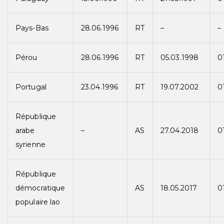
Pays-Bas
28.06.1996
RT
–
–
Pérou
28.06.1996
RT
05.03.1998
0
Portugal
23.04.1996
RT
19.07.2002
0
République
arabe
–
AS
27.04.2018
0
syrienne
République
démocratique
AS
18.05.2017
0
populaire lao