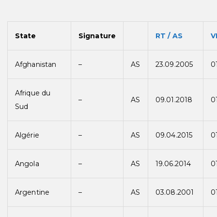
State
Signature
RT / AS
V
Afghanistan
–
AS
23.09.2005
0
Afrique du
–
AS
09.01.2018
0
Sud
Algérie
–
AS
09.04.2015
0
Angola
–
AS
19.06.2014
0
Argentine
–
AS
03.08.2001
0