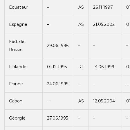
Equateur
–
AS
26.11.1997
0
Espagne
–
AS
21.05.2002
0
Féd. de
29.06.1996
–
–
–
Russie
Finlande
01.12.1995
RT
14.06.1999
0
France
24.06.1995
–
–
–
Gabon
–
AS
12.05.2004
0
Géorgie
27.06.1995
–
–
–