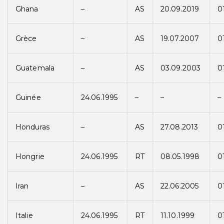
Ghana
–
AS
20.09.2019
0
Grèce
–
AS
19.07.2007
0
Guatemala
–
AS
03.09.2003
0
Guinée
24.06.1995
–
–
–
Honduras
–
AS
27.08.2013
0
Hongrie
24.06.1995
RT
08.05.1998
0
Iran
–
AS
22.06.2005
0
Italie
24.06.1995
RT
11.10.1999
0