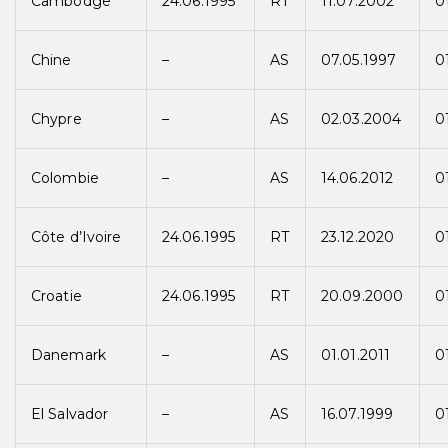
Cambodge
24.06.1995
RT
11.07.2002
0
Chine
–
AS
07.05.1997
0
Chypre
–
AS
02.03.2004
0
Colombie
–
AS
14.06.2012
0
Côte d’Ivoire
24.06.1995
RT
23.12.2020
0
Croatie
24.06.1995
RT
20.09.2000
0
Danemark
–
AS
01.01.2011
0
El Salvador
–
AS
16.07.1999
0