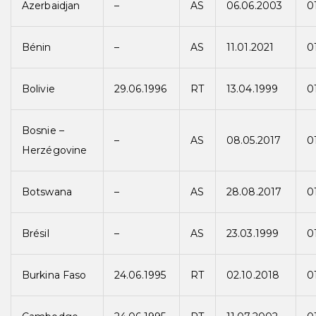
Azerbaidjan
–
AS
06.06.2003
0
Bénin
–
AS
11.01.2021
0
Bolivie
29.06.1996
RT
13.04.1999
0
Bosnie –
–
AS
08.05.2017
0
Herzégovine
Botswana
–
AS
28.08.2017
0
Brésil
–
AS
23.03.1999
0
Burkina Faso
24.06.1995
RT
02.10.2018
0