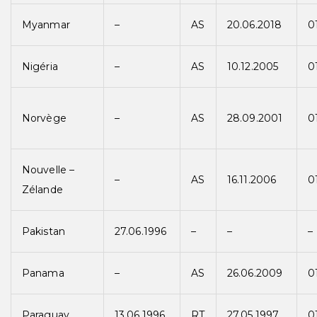
Myanmar
–
AS
20.06.2018
0
Nigéria
–
AS
10.12.2005
0
Norvège
–
AS
28.09.2001
0
Nouvelle –
–
AS
16.11.2006
0
Zélande
Pakistan
27.06.1996
–
–
–
Panama
–
AS
26.06.2009
0
Paraguay
13.06.1996
RT
27.05.1997
0