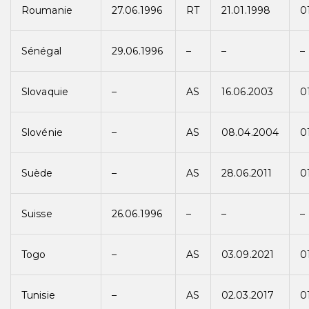
Roumanie
27.06.1996
RT
21.01.1998
0
Sénégal
29.06.1996
–
–
–
Slovaquie
–
AS
16.06.2003
0
Slovénie
–
AS
08.04.2004
0
Suède
–
AS
28.06.2011
0
Suisse
26.06.1996
–
–
–
Togo
–
AS
03.09.2021
0
Tunisie
–
AS
02.03.2017
0