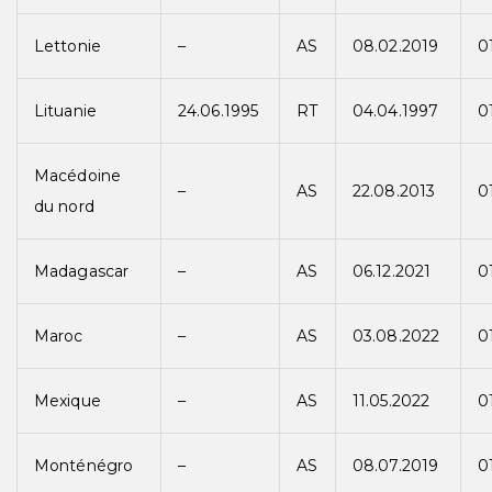
Lettonie
–
AS
08.02.2019
0
Lituanie
24.06.1995
RT
04.04.1997
0
Macédoine
–
AS
22.08.2013
0
du nord
Madagascar
–
AS
06.12.2021
0
Maroc
–
AS
03.08.2022
0
Mexique
–
AS
11.05.2022
0
Monténégro
–
AS
08.07.2019
0