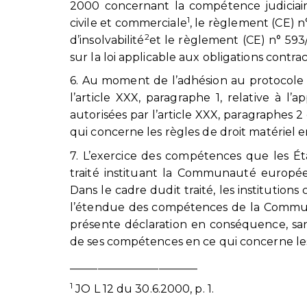
2000 concernant la compétence judiciaire
1
civile et commerciale
, le règlement (CE) 
2
d’insolvabilité
et le règlement (CE) n° 59
sur la loi applicable aux obligations contra
6. Au moment de l’adhésion au protocole
l’article XXX, paragraphe 1, relative à l’a
autorisées par l’article XXX, paragraphes
qui concerne les règles de droit matériel en
7. L’exercice des compétences que les
traité instituant la Communauté europée
Dans le cadre dudit traité, les instituti
l’étendue des compétences de la Communau
présente déclaration en conséquence, san
de ses compétences en ce qui concerne les
_______________________
1
JO L 12 du 30.6.2000, p. 1.