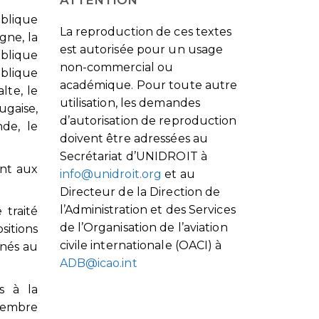
blique
La reproduction de ces textes
gne, la
est autorisée pour un usage
blique
non-commercial ou
ublique
académique. Pour toute autre
lte, le
utilisation, les demandes
ugaise,
d’autorisation de reproduction
de, le
doivent être adressées au
Secrétariat d’UNIDROIT à
ent aux
info@unidroit.org
et au
Directeur de la Direction de
l’Administration et des Services
 traité
de l’Organisation de l’aviation
sitions
civile internationale (OACI) à
rnés au
ADB@icao.int
s à la
cembre