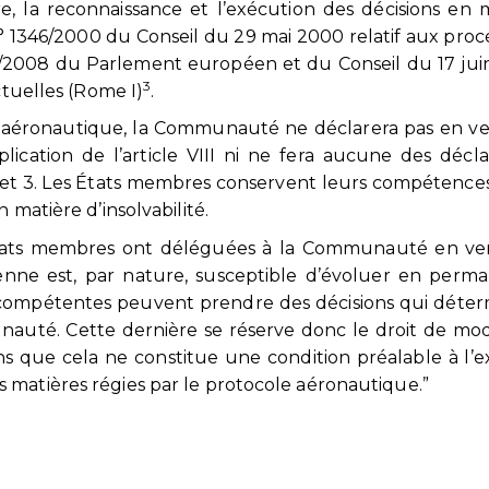
, la reconnaissance et l’exécution des décisions en 
n° 1346/2000 du Conseil du 29 mai 2000 relatif aux pro
3/2008 du Parlement européen et du Conseil du 17 ju
3
ctuelles (Rome I)
.
 aéronautique, la Communauté ne déclarera pas en v
pplication de l’article VIII ni ne fera aucune des décla
 2 et 3. Les États membres conservent leurs compétence
 matière d’insolvabilité.
 États membres ont déléguées à la Communauté en ve
nne est, par nature, susceptible d’évoluer en perm
ons compétentes peuvent prendre des décisions qui déte
té. Cette dernière se réserve donc le droit de modi
s que cela ne constitue une condition préalable à l’e
 matières régies par le protocole aéronautique.”