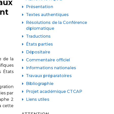
 aux
Présentation
nt
Textes authentiques
Résolutions de la Conférence
diplomatique
Traductions
États parties
Dépositaire
e de la
Commentaire officiel
ifiques
Informations nationales
s États
Travaux préparatoires
Bibliographie
gration
Projet académique CTCAP
ies par
Liens utiles
raphe 2
à cette
ATTENTION