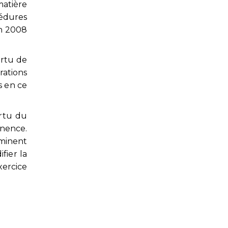
matière
cédures
in 2008
ertu de
rations
s en ce
rtu du
anence.
rminent
fier la
xercice