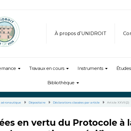
À propos d’UNIDROIT
Co
ernance
Travaux en cours
Instruments
Études
Bibliothèque
e aéronautique
Dépositaire
Déclarations classées par article
Article XXVII(2)
es en vertu du Protocole à l