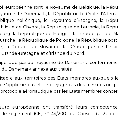
té européenne sont le Royaume de Belgique, la Répu
oyaume de Danemark, la République fédérale d’Allema
publique hellénique, le Royaume d’Espagne, la Répu
publique de Chypre, la République de Lettonie, la Rép
urg, la République de Hongrie, la République de Ma
utriche, la République de Pologne, la République port
e, la République slovaque, la République de Finlan
Grande-Bretagne et d’Irlande du Nord.
e s’applique pas au Royaume de Danemark, conformém
ion du Danemark annexé aux traités.
licable aux territoires des États membres auxquels le
s’applique pas et ne préjuge pas des mesures ou po
 protocole aéronautique par les États membres conce
uté européenne ont transféré leurs compétence
t le règlement (CE) n° 44/2001 du Conseil du 22 dé