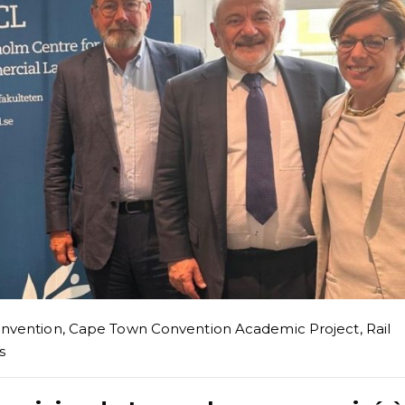
nvention
,
Cape Town Convention Academic Project
,
Rail
s