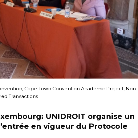
nvention
,
Cape Town Convention Academic Project
,
Non
red Transactions
Luxembourg: UNIDROIT organise un
’entrée en vigueur du Protocole
g