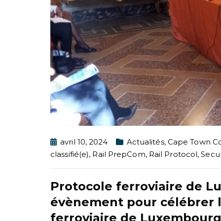
avril 10, 2024
Actualités
,
Cape Town Co
classifié(e)
,
Rail PrepCom
,
Rail Protocol
,
Secu
Protocole ferroviaire de 
évènement pour célébrer l
ferroviaire de Luxembour