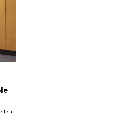
ole
elle à