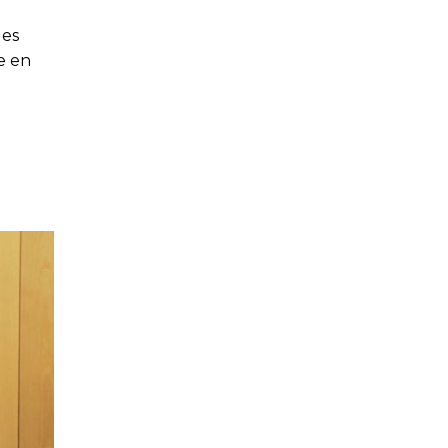
les
e en