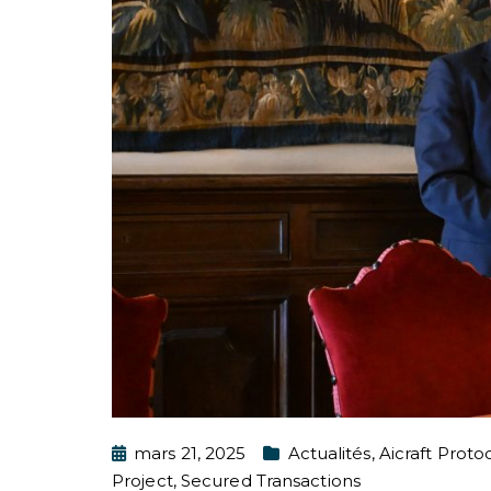
mars 21, 2025
Actualités
,
Aicraft Protoc
Project
,
Secured Transactions