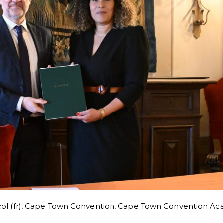
ol (fr)
,
Cape Town Convention
,
Cape Town Convention Ac