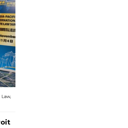
e Law
,
oit