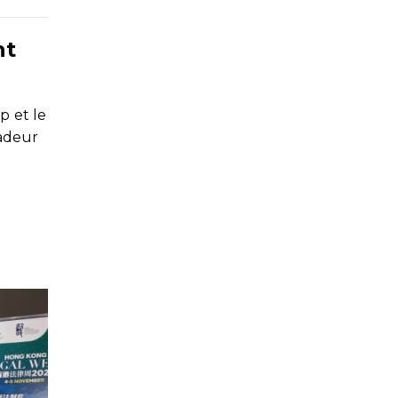
nt
p et le
adeur