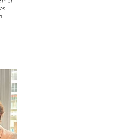
emier
es
n