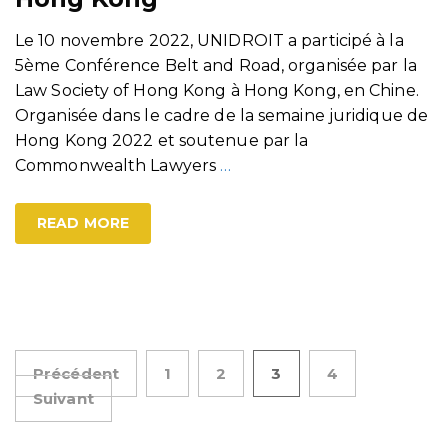
Le 10 novembre 2022, UNIDROIT a participé à la
5ème Conférence Belt and Road, organisée par la
Law Society of Hong Kong à Hong Kong, en Chine.
Organisée dans le cadre de la semaine juridique de
Hong Kong 2022 et soutenue par la
Commonwealth Lawyers
…
READ MORE
Pagination
Précédent
1
2
3
4
Suivant
des